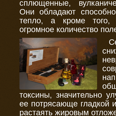
сплющенные, вулканиче
Они обладают способно
тепло, а кроме того,
огромное количество пол
С
с
не
со
на
общ
токсины, значительно у
ее потрясающе гладкой и
растаять жировым отлож